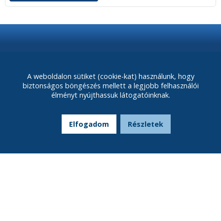
Fórum
Házhozszállítás
A weboldalon sütiket (cookie-kat) használunk, hogy
Fizetési módok
biztonságos böngészés mellett a legjobb felhasználói
élményt nyújthassuk látogatóinknak.
K&H Bank
Adatkezelés
Elfogadom
Részletek
Matrac 90x200 cm méretben
GYIK
Kapcsolat
matrac-160x200
Adatvédelmi Nyilatkozat
ÁSZF
Információk