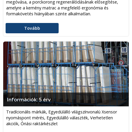
megóvása, a porckorong regenerálódásának elősegítése,
amelyre a kemény matrac a megfelelő ergonómia és
formakövetés hiányában szinte alkalmatlan.
Tovább
Információk: 5 érv
Tradícionális márkák, Egyedülálló világszínvonalú Xsensor
nyomáspont mérés, Egyedülálló választék, Verhetetlen
akciók, Óriási raktárkészlet